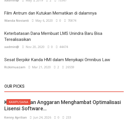
xadmin@
May 5, 2019
2
73367
Film Antrum dan Kutukan Mematikan di dalamnya
Wanda Novianti
May 6, 2020
0
70874
Keterbatasan Dana Membuat LMS Unindra Baru Bisa
Terealisasikan
xadmin@
Nov 20, 2020
0
44474
Sesat Berpikir Kanda HMI dalam Menyikapi Omnibus Law
Rizkimuazam
Mar 21, 2020
2
26559
OUR PICKS
Keterbatasan Anggaran Menghambat Optimalisasi
KAMPUSIANA
Lisensi Software...
Kenny Aprilian
Jun 24, 2026
0
233