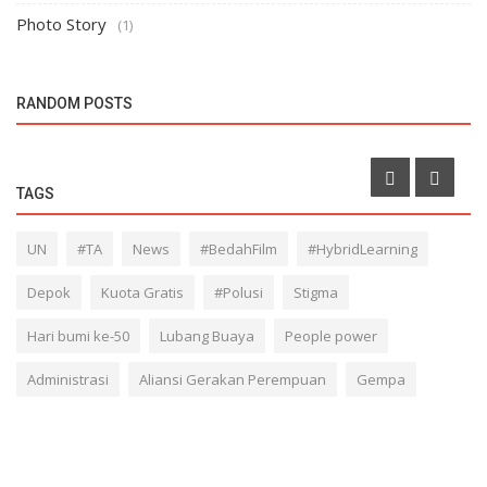
Photo Story
(1)
SOSIAL
Rumah Langit, Tempat Aman dan Nyaman Bagi Anak
RANDOM POSTS
Jalanan
TAGS
UN
#TA
News
#BedahFilm
#HybridLearning
Depok
Kuota Gratis
#Polusi
Stigma
Hari bumi ke-50
Lubang Buaya
People power
Administrasi
Aliansi Gerakan Perempuan
Gempa