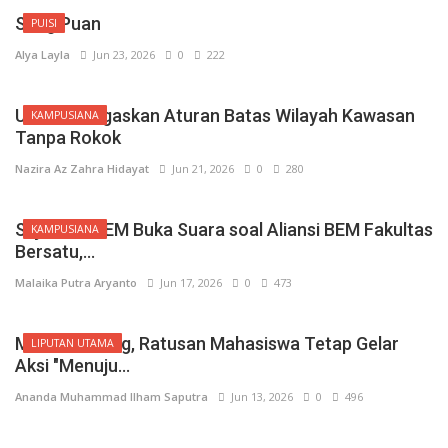
Sang Puan
PUISI
Alya Layla
Jun 23, 2026
0
222
Unindra Tegaskan Aturan Batas Wilayah Kawasan
KAMPUSIANA
Tanpa Rokok
Nazira Az Zahra Hidayat
Jun 21, 2026
0
280
Sejumlah BEM Buka Suara soal Aliansi BEM Fakultas
KAMPUSIANA
Bersatu,...
Malaika Putra Aryanto
Jun 17, 2026
0
473
Meski Diadang, Ratusan Mahasiswa Tetap Gelar
LIPUTAN UTAMA
Aksi "Menuju...
Ananda Muhammad Ilham Saputra
Jun 13, 2026
0
496