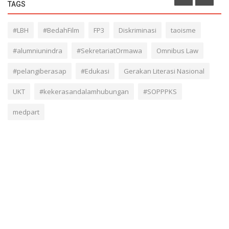
TAGS
#LBH
#BedahFilm
FP3
Diskriminasi
taoisme
#alumniunindra
#SekretariatOrmawa
Omnibus Law
#pelangiberasap
#Edukasi
Gerakan Literasi Nasional
UKT
#kekerasandalamhubungan
#SOPPPKS
medpart
ABOUT
Lembaga Pers Mahasiswa Progress didirikan pada tahun 2003,