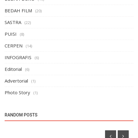
BEDAH FILM
(20)
SASTRA
(22)
PUISI
(8)
CERPEN
(14)
INFOGRAFIS
(6)
Editorial
(6)
Advertorial
(1)
Photo Story
(1)
KAMPUSIANA
Pelatihan Dasar Jurnalistik: Memperkenalkan Sikap
RANDOM POSTS
Kritis dan Kreativitas...