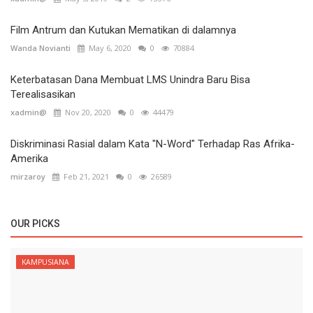
Film Antrum dan Kutukan Mematikan di dalamnya
Wanda Novianti
May 6, 2020
0
70884
Keterbatasan Dana Membuat LMS Unindra Baru Bisa
Terealisasikan
xadmin@
Nov 20, 2020
0
44479
Diskriminasi Rasial dalam Kata "N-Word" Terhadap Ras Afrika-
Amerika
mirzaroy
Feb 21, 2021
0
26589
OUR PICKS
KAMPUSIANA