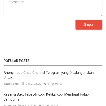
Simpan
POPULAR POSTS
Anonymous Chat, Channel Telegram yang Disalahgunakan
Untuk...
Yazid Fahmi
Dec 24, 2020
0
91750
Resensi Buku Filosofi Kopi, Ketika Kopi Membuat Hidup
Sempurna
xadmin@
May 5, 2019
2
73376